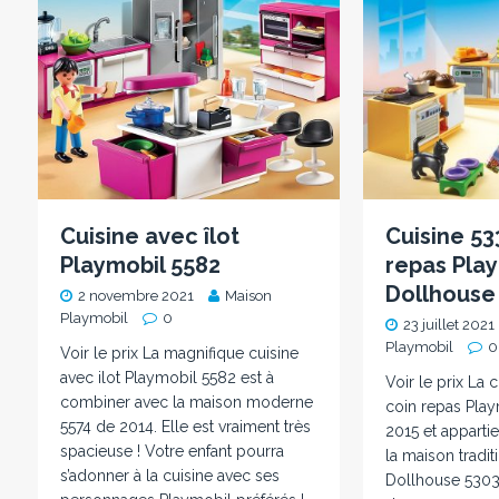
Cuisine avec îlot
Cuisine 53
Playmobil 5582
repas Pla
Dollhouse
2 novembre 2021
Maison
Playmobil
0
23 juillet 2021
Playmobil
0
Voir le prix La magnifique cuisine
avec ilot Playmobil 5582 est à
Voir le prix La 
combiner avec la maison moderne
coin repas Play
5574 de 2014. Elle est vraiment très
2015 et appartie
spacieuse ! Votre enfant pourra
la maison tradi
s’adonner à la cuisine avec ses
Dollhouse 5303.