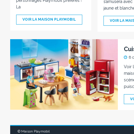
personnages Playmobil préférés !
s’amusera avec c
La
jaune et blanch
VOIR LA MAISON PLAYMOBIL
VOIR LA MA
Cui
8 
Voir 
maiso
scèn
puisq
V
© Maison Playmobil